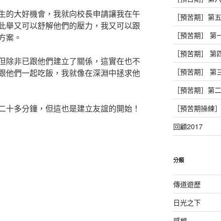
生的大好機會，我就向校長申請讓我在午
［預苦期］第
此舉又可以舒解他們的壓力，我又可以跟
［預苦期］ 第
方案。
［預苦期］ 第
但除非已跟他們建立了關係，這實在也不
［預苦期］ 第
跟他們一起吃飯，我就像在深淵中拯求他
［預苦期］第
二十多分鐘，但這也是建立友誼的開始！
［預苦期操練
回顧2017
分類
傳道遊歷
日光之下
感想