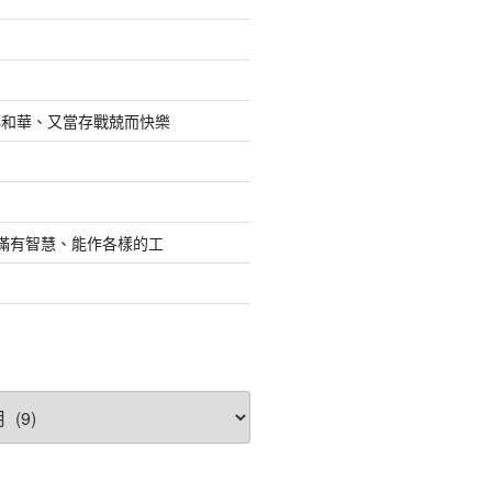
耶和華、又當存戰兢而快樂
.滿有智慧、能作各樣的工