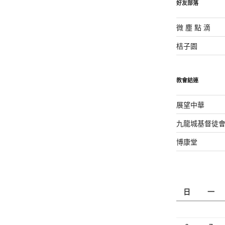
好友部落
微 塵 點 滴
桔子園
教會結連
展望中華
九龍城基督徒
博康堂
日
一