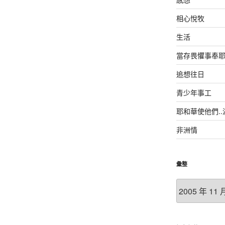
相心悅牧
生活
當存畏懼事奉
追想往日
青少年事工
耶和華使他們.
非洲情
彙整
彙
整