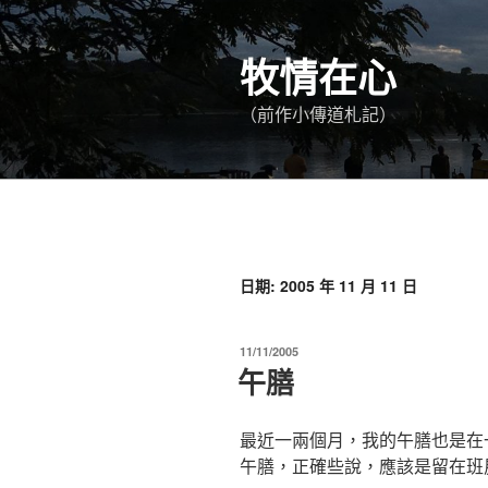
跳
至
牧情在心
主
要
（前作小傳道札記）
內
容
日期:
2005 年 11 月 11 日
發
11/11/2005
佈
午膳
於
最近一兩個月，我的午膳也是在
午膳，正確些說，應該是留在班