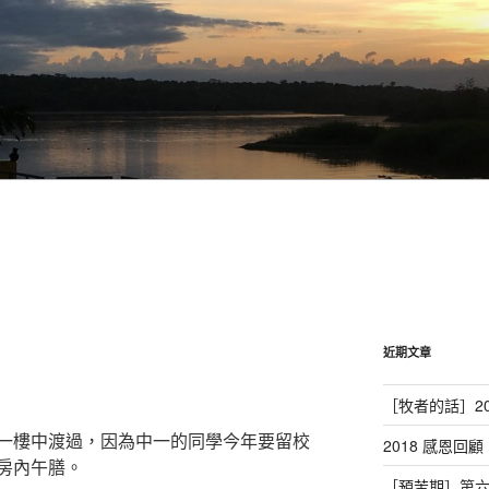
近期文章
［牧者的話］20
一樓中渡過，因為中一的同學今年要留校
2018 感恩回顧
房內午膳。
［預苦期］第