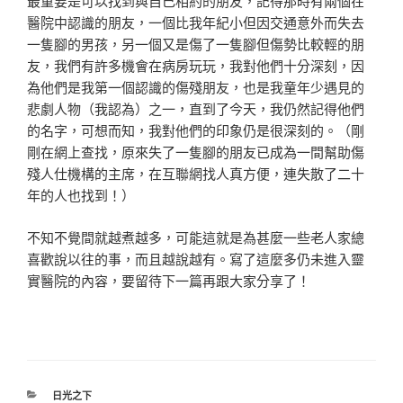
最重要是可以找到與自己相約的朋友，記得那時有兩個在
醫院中認識的朋友，一個比我年紀小但因交通意外而失去
一隻腳的男孩，另一個又是傷了一隻腳但傷勢比較輕的朋
友，我們有許多機會在病房玩玩，我對他們十分深刻，因
為他們是我第一個認識的傷殘朋友，也是我童年少遇見的
悲劇人物（我認為）之一，直到了今天，我仍然記得他們
的名字，可想而知，我對他們的印象仍是很深刻的。（剛
剛在網上查找，原來失了一隻腳的朋友已成為一間幫助傷
殘人仕機構的主席，在互聯網找人真方便，連失散了二十
年的人也找到！）
不知不覺間就越煮越多，可能這就是為甚麼一些老人家總
喜歡說以往的事，而且越說越有。寫了這麼多仍未進入靈
實醫院的內容，要留待下一篇再跟大家分享了！
分
日光之下