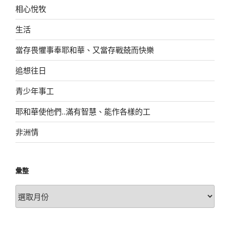
相心悅牧
生活
當存畏懼事奉耶和華、又當存戰兢而快樂
追想往日
青少年事工
耶和華使他們..滿有智慧、能作各樣的工
非洲情
彙整
彙
整