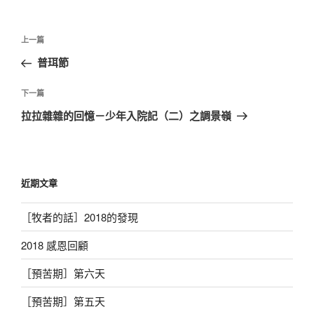
文
上
上一篇
章
一
普珥節
導
篇
覽
文
下
下一篇
章
一
拉拉雜雜的回憶－少年入院記（二）之調景嶺
篇
文
章
近期文章
［牧者的話］2018的發現
2018 感恩回顧
［預苦期］第六天
［預苦期］第五天