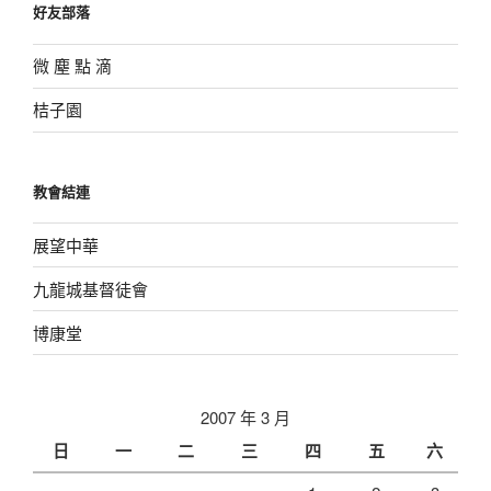
好友部落
微 塵 點 滴
桔子園
教會結連
展望中華
九龍城基督徒會
博康堂
2007 年 3 月
日
一
二
三
四
五
六