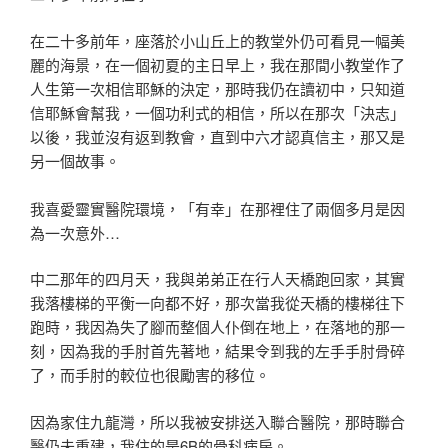
在二十多前年，座落於小山丘上的教堂外仍可看見一幅美
麗的海景，在一個初夏的主日早上，我在那間小教堂作了
人生第一次相信耶穌的決定，那時我仍在讀初中，只知道
信耶穌會幫我，一個功利式的相信，所以在那次「決志」
以後，我並沒有返到教會，直到中六才認真信主，那又是
另一個故事。
我喜愛靈實醫院環境，「有幸」在那裡住了兩個多月是因
為一次意外…
中二那年的四月天，我與弟弟正在行人天橋跑回家，其實
我落樓梯的平衡一向都不好，那次當我從天橋的樓梯往下
跑時，我因為失了腳而整個人仆倒在地上，在落地的那一
刻，因為我的手肘首先著地，結果令到我的左手手肘骨碎
了，而手肘的較位也很勵害的移位。
因為家住九龍灣，所以我被安排送入聯合醫院，那時聯合
醫仍未重建，我住的是6B的骨科病房。