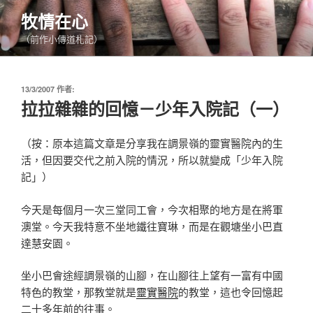
跳
牧情在心
至
（前作小傳道札記）
主
要
內
發
13/3/2007
作者:
容
佈
拉拉雜雜的回憶－少年入院記（一）
於
（按：原本這篇文章是分享我在調景嶺的靈實醫院內的生
活，但因要交代之前入院的情況，所以就變成「少年入院
記」）
今天是每個月一次三堂同工會，今次相聚的地方是在將軍
澳堂。今天我特意不坐地鐵往寶琳，而是在觀塘坐小巴直
達慧安園。
坐小巴會途經調景嶺的山腳，在山腳往上望有一富有中國
特色的教堂，那教堂就是
靈實醫院
的教堂，這也令回憶起
二十多年前的往事。