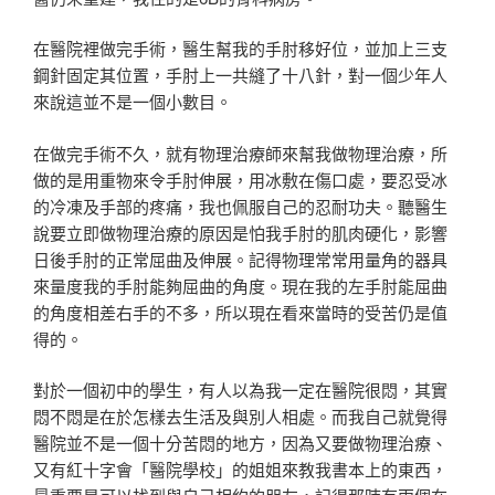
在醫院裡做完手術，醫生幫我的手肘移好位，並加上三支
鋼針固定其位置，手肘上一共縫了十八針，對一個少年人
來說這並不是一個小數目。
在做完手術不久，就有物理治療師來幫我做物理治療，所
做的是用重物來令手肘伸展，用冰敷在傷口處，要忍受冰
的冷凍及手部的疼痛，我也佩服自己的忍耐功夫。聽醫生
說要立即做物理治療的原因是怕我手肘的肌肉硬化，影響
日後手肘的正常屈曲及伸展。記得物理常常用量角的器具
來量度我的手肘能夠屈曲的角度。現在我的左手肘能屈曲
的角度相差右手的不多，所以現在看來當時的受苦仍是值
得的。
對於一個初中的學生，有人以為我一定在醫院很悶，其實
悶不悶是在於怎樣去生活及與別人相處。而我自己就覺得
醫院並不是一個十分苦悶的地方，因為又要做物理治療、
又有紅十字會「醫院學校」的姐姐來教我書本上的東西，