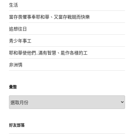
生活
當存畏懼事奉耶和華、又當存戰兢而快樂
追想往日
青少年事工
耶和華使他們..滿有智慧、能作各樣的工
非洲情
彙整
彙
整
好友部落