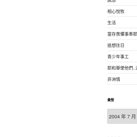
相心悅牧
生活
當存畏懼事奉
追想往日
青少年事工
耶和華使他們.
非洲情
彙整
彙
整