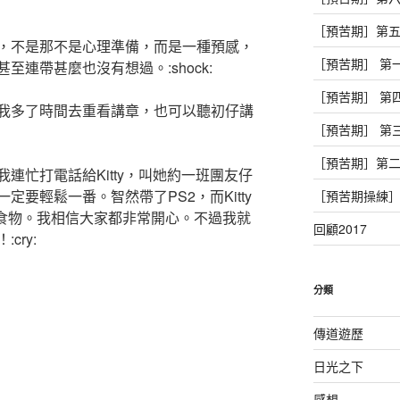
［預苦期］第
，不是那不是心理準備，而是一種預感，
［預苦期］ 第
連帶甚麼也沒有想過。:shock:
［預苦期］ 第
我多了時間去重看講章，也可以聽初仔講
［預苦期］ 第
［預苦期］第
連忙打電話給Kitty，叫她約一班團友仔
要輕鬆一番。智然帶了PS2，而Kitty
［預苦期操練
及一些食物。我相信大家都非常開心。不過我就
回顧2017
cry:
分類
傳道遊歷
日光之下
感想