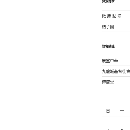
好友部落
微 塵 點 滴
桔子園
教會結連
展望中華
九龍城基督徒
博康堂
日
一