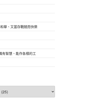
耶和華、又當存戰兢而快樂
.滿有智慧、能作各樣的工