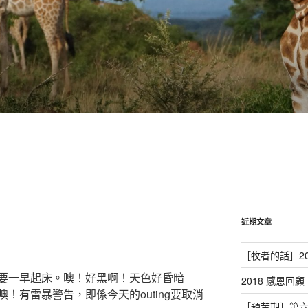
近期文章
［牧者的話］20
要一早起床。噢！好黑啊！天色好昏暗
2018 感恩回顧
！有雷暴警告，即係今天的outing要取消
［預苦期］第