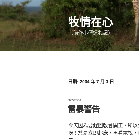
跳
至
牧情在心
主
要
（前作小傳道札記）
內
容
日期:
2004 年 7 月 3 日
發
3/7/2004
佈
雷暴警告
於
今天因為要趕回教會開工，所以
呀！於是立即起床，再看電視，噢